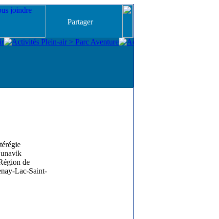
Partager
érégie
unavik
Région de
nay-Lac-Saint-