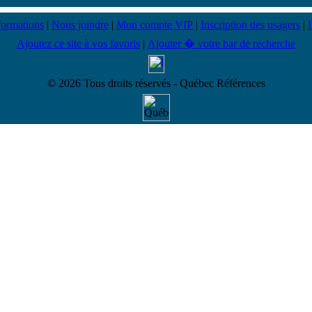
formations
|
Nous joindre
|
Mon compte VIP
|
Inscription des usagers
|
Ajoutez ce site à vos favoris
|
Ajouter � votre bar de recherche
© 2026 Tous droits réservés - Québec Références