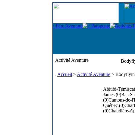
Activité Aventure
Bodyfl
Accueil
>
Activité Aventure
> Bodyflyi
Abitibi-Témisca
James (0)
Bas-Sa
(0)
Cantons-de-l'
Québec (0)
Charl
(0)
Chaudière-Ap