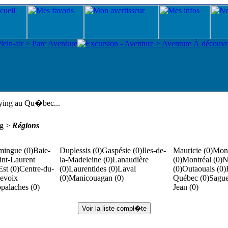
ying au Qu�bec...
ng >
Régions
mingue (0)
Baie-
Duplessis (0)
Gaspésie (0)
Iles-de-
Mauricie (0)
Mont
int-Laurent
la-Madeleine (0)
Lanaudière
(0)
Montréal (0)
N
Est (0)
Centre-du-
(0)
Laurentides (0)
Laval
(0)
Outaouais (0)
evoix
(0)
Manicouagan (0)
Québec (0)
Sague
palaches (0)
Jean (0)