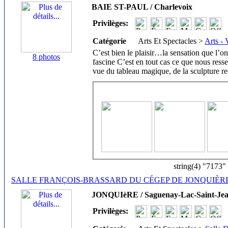
BAIE ST-PAUL / Charlevoix
Privilèges:
Catégorie
Arts Et Spectacles >
Arts - 
C’est bien le plaisir…la sensation que l’on
8 photos
fascine C’est en tout cas ce que nous ress
vue du tableau magique, de la sculpture r
string(4) "7173"
SALLE FRANÇOIS-BRASSARD DU CÉGEP DE JONQUIÈR
JONQUIèRE / Saguenay-Lac-Saint-Je
Privilèges: