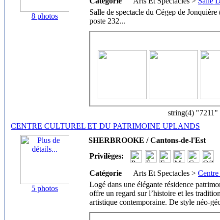
Catégorie
Arts Et Spectacles >
Salle 
Salle de spectacle du Cégep de Jonquière
8 photos
poste 232
...
string(4) "7211"
CENTRE CULTUREL ET DU PATRIMOINE UPLANDS
SHERBROOKE / Cantons-de-l'Est
Privilèges:
Catégorie
Arts Et Spectacles >
Centre
Logé dans une élégante résidence patrimon
5 photos
offre un regard sur l’histoire et les traditi
artistique contemporaine. De style néo-gé