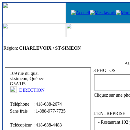
Région:
CHARLEVOIX / ST-SIMEON
A
3 PHOTOS
109 rue du quai
st-simeon, Québec
G5A1J5
DIRECTION
Cliquez sur une pho
Téléphone
: 418-638-2674
Sans frais
: 1-888-977-7735
L'ENTREPRISE
- Restaurant 102 
Télécopieur
: 418-638-4483