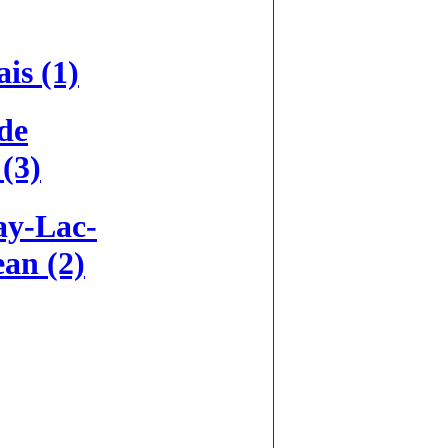
is (1)
de
(3)
ay-Lac-
ean (2)