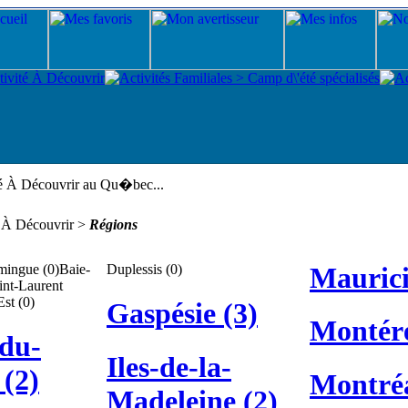
té À Découvrir au Qu�bec...
é À Découvrir >
Régions
mingue (0)
Baie-
Duplessis (0)
Maurici
int-Laurent
Est (0)
Gaspésie (3)
Montéré
du-
Iles-de-la-
(2)
Montréa
Madeleine (2)