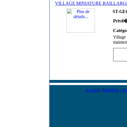
VILLAGE MINIATURE BAILLAR
ST-GE
Privil
Catégo
Village
mainten
Accueil
|
Membres
|
In