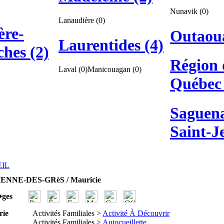
Nunavik (0)
Lanaudière (0)
ère-
Outaoua
Laurentides (4)
hes (2)
Région 
Laval (0)
Manicouagan (0)
Québec 
Saguen
Saint-J
EIL
ENNE-DES-GRèS / Mauricie
�ges
rie
Activités Familiales >
Activité À Découvrir
Activités Familiales >
Autocueillette