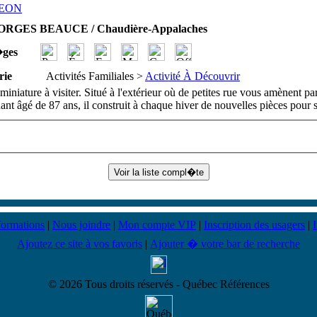
GEON
ORGES BEAUCE / Chaudière-Appalaches
�ges
rie
Activités Familiales >
Activité À Découvrir
 miniature à visiter. Situé à l'extérieur où de petites rue vous amènent 
ant âgé de 87 ans, il construit à chaque hiver de nouvelles pièces pour s
formations
|
Nous joindre
|
Mon compte VIP
|
Inscription des usagers
|
Ajoutez ce site à vos favoris
|
Ajouter � votre bar de recherche
© 2026 Tous droits réservés - Québec Références