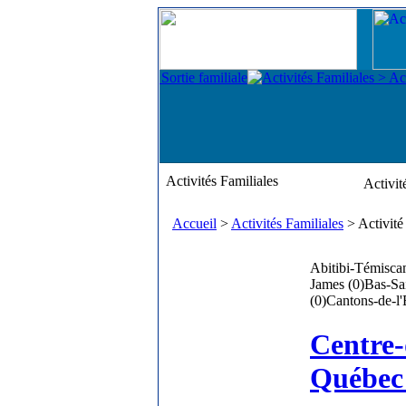
Activités Familiales
Activi
Accueil
>
Activités Familiales
> Activit
Abitibi-Témisca
James (0)
Bas-Sa
(0)
Cantons-de-l'
Centre-
Québec 