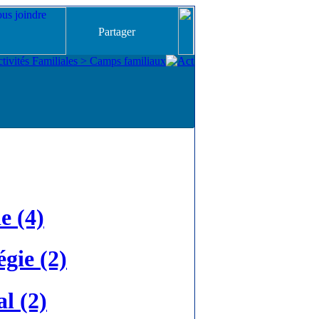
Partager
e (4)
gie (2)
l (2)