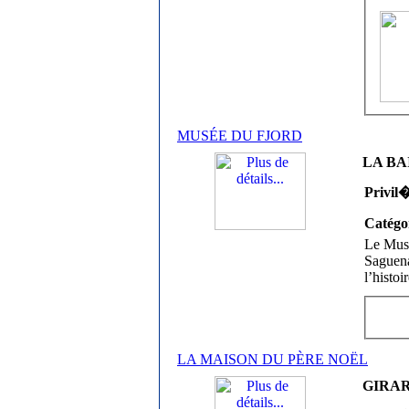
MUSÉE DU FJORD
LA BAI
Privil
Catégo
Le Musé
Saguena
l’histoi
LA MAISON DU PÈRE NOËL
GIRARD