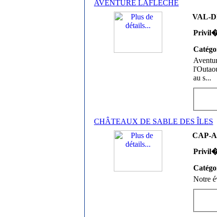
AVENTURE LAFLÈCHE
VAL-D
Privil
Catégo
Aventur
l'Outao
au s
...
CHÂTEAUX DE SABLE DES ÎLES
CAP-AU
Privil
Catégo
Notre év