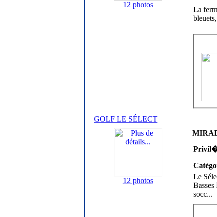
12 photos
La ferm
bleuets,
GOLF LE SÉLECT
MIRABE
Privil
Catégo
Le Séle
12 photos
Basses 
socc
...