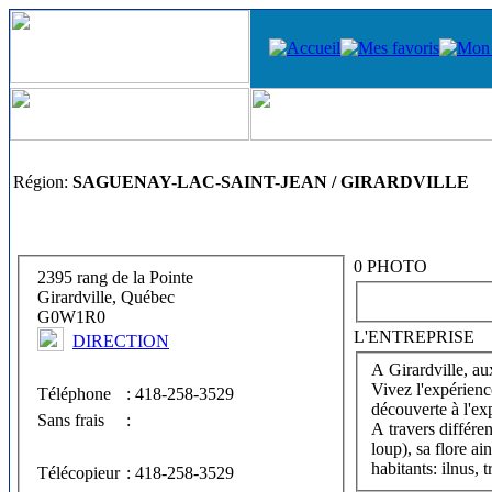
Région:
SAGUENAY-LAC-SAINT-JEAN / GIRARDVILLE
0 PHOTO
2395 rang de la Pointe
Girardville, Québec
G0W1R0
L'ENTREPRISE
DIRECTION
A Girardville, aux
Vivez l'expérienc
Téléphone
: 418-258-3529
découverte à l'exp
Sans frais
:
A travers différe
loup), sa flore a
habitants: ilnus,
Télécopieur
: 418-258-3529