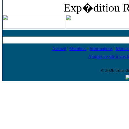
Exp�dition 
Accueil
|
Membres
|
Informations
|
Mon c
Ajoutez ce site à vos f
© 2026 Tous dr