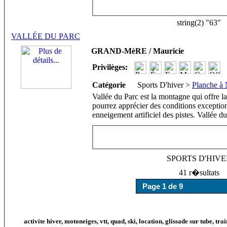
string(2) "63"
VALLÉE DU PARC
GRAND-MèRE / Mauricie
Privilèges:
Catégorie
Sports D'hiver >
Planche à 
Vallée du Parc est la montagne qui offre l
pourrez apprécier des conditions exception
enneigement artificiel des pistes. Vallée d
SPORTS D'HIV
41 r�sultats
activite hiver, motoneiges, vtt, quad, ski, location, glissade sur tube, tra