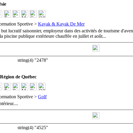
sie
ormation Sportive >
Kayak & Kayak De Mer
but lucratif saisonnier, employeur dans des activités de tourisme d'aven
la piscine publique extérieure chauffée en juillet et août
...
string(4) "2478"
égion de Québec
ormation Sportive >
Golf
ntérieur.
...
string(4) "4525"