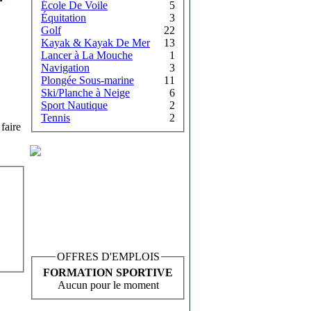
École De Voile
5
Équitation
3
Golf
22
Kayak & Kayak De Mer
13
Lancer à La Mouche
1
Navigation
3
Plongée Sous-marine
11
Ski/Planche à Neige
6
Sport Nautique
2
Tennis
2
faire
OFFRES D'EMPLOIS
FORMATION SPORTIVE
Aucun pour le moment