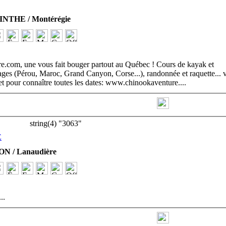
NTHE / Montérégie
.com, une vous fait bouger partout au Québec ! Cours de kayak et
ages (Pérou, Maroc, Grand Canyon, Corse...), randonnée et raquette... v
rnet pour connaître toutes les dates: www.chinookaventure.
...
string(4) "3063"
E
N / Lanaudière
...