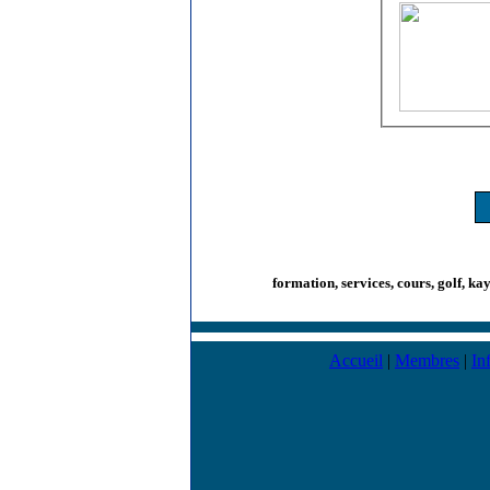
formation, services, cours, golf, ka
Accueil
|
Membres
|
In