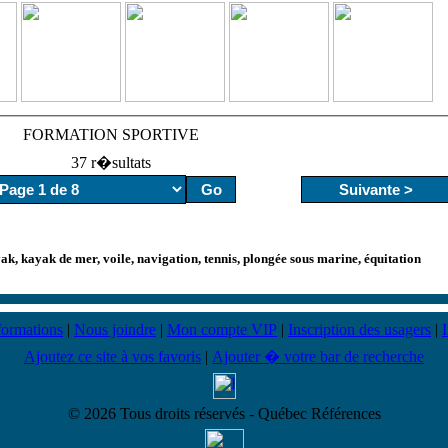
FORMATION SPORTIVE
37 r�sultats
yak, kayak de mer, voile, navigation, tennis, plongée sous marine, équitation
formations
|
Nous joindre
|
Mon compte VIP
|
Inscription des usagers
|
Ajoutez ce site à vos favoris
|
Ajouter � votre bar de recherche
© 2026 Tous droits réservés - Québec Références