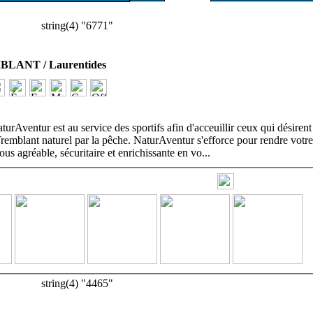
string(4) "6771"
ANT / Laurentides
rAventur est au service des sportifs afin d'acceuillir ceux qui désirent 
remblant naturel par la pêche. NaturAventur s'efforce pour rendre votre
us agréable, sécuritaire et enrichissante en vo
...
string(4) "4465"