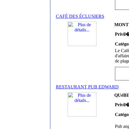
CAFÉ DES ÉCLUSIERS
MONTR
Privil
Catégo
Le Café
d'affair
de plag
RESTAURANT PUB EDWARD
QUéBEC
Privil
Catégo
Pub ang