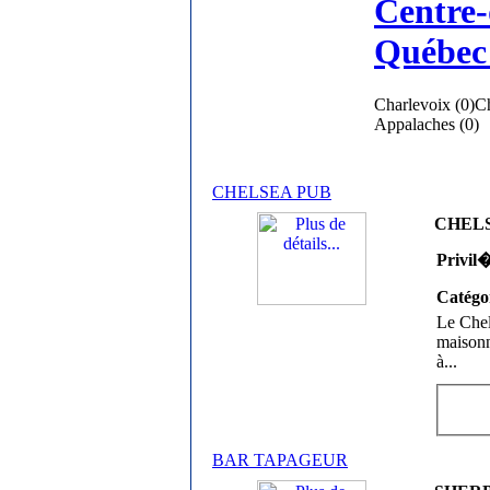
Centre-
Québec 
Charlevoix (0)
Ch
Appalaches (0)
CHELSEA PUB
CHELSE
Privil
Catégo
Le Chel
maisonn
à
...
BAR TAPAGEUR