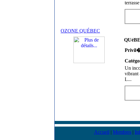
terrasse
OZONE QUÉBEC
QUéBEC
Privil
Catégo
Un inco
vibrant 
L
...
Accueil
|
Membres
|
In