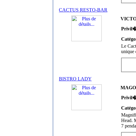
CACTUS RESTO-BAR
VICTOR
Privil
Catégo
Le Cact
unique e
BISTRO LADY
MAGOG 
Privil
Catégo
Magnifi
Head. M
7 penda