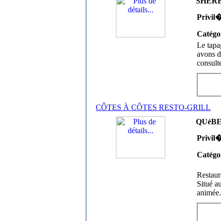
SHERBR
Privil
Catégo
Le tapa
avons d
consult
CÔTES À CÔTES RESTO-GRILL
QUéBEC
Privil
Catégo
Restaura
Situé a
animée