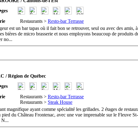
OOKE / Cantons-de-l'Est
�ges
rie
Restaurants >
Resto-bar Terrasse
geur est un bar tapas où il fait bon se retrouver, seul ou avec des amis
es bières de micro brasserie et nous employons beaucoup de produits d
er no
...
 / Région de Québec
�ges
rie
Restaurants >
Resto-bar Terrasse
Restaurants >
Steak House
nt magnifique ayant comme spécialité les grillades. 2 étages de restauran
u pied du Château Frontenac, avec une vue imprenable sur le Fleuve St
. N
...