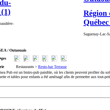
du-
(1)
Région 
Québec 
audière-
Saguenay-Lac-Sa
A / Outaouais
�ges
rie
Restaurants >
Resto-bar Terrasse
sea Pub est un bistro-pub paisible, où les clients peuvent profiter du sol
ette et tables pour enfants a été aménagé afin de permettre aux tout-pet