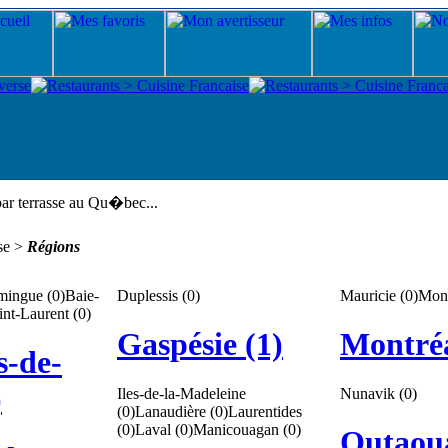
ar terrasse au Qu�bec...
sse >
Régions
mingue (0)
Baie-
Duplessis (0)
Mauricie (0)
Mont
nt-Laurent (0)
Gaspésie (1)
Montréa
s-de-
)
Iles-de-la-Madeleine
Nunavik (0)
(0)
Lanaudière (0)
Laurentides
(0)
Laval (0)
Manicouagan (0)
Outaoua