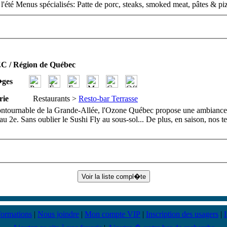
 l'été Menus spécialisés: Patte de porc, steaks, smoked meat, pâtes & piz
 / Région de Québec
�ges
rie
Restaurants >
Resto-bar Terrasse
ntournable de la Grande-Allée, l'Ozone Québec propose une ambiance bi
au 2e. Sans oublier le Sushi Fly au sous-sol... De plus, en saison, nos te
formations
|
Nous joindre
|
Mon compte VIP
|
Inscription des usagers
|