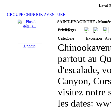
Laval (
GROUPE CHINOOK AVENTURE
SAINT-HYACINTHE / Montéré
Privil�ges
Catégorie
Excursion - Av
Chinookavent
1 photo
partout au Qu
d'escalade, 
Canyon, Corse
visitez notre 
les dates: w