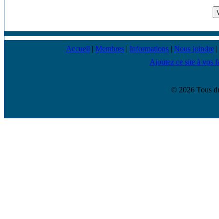
Accueil
|
Membres
|
Informations
|
Nous joindre
Ajoutez ce site à vos f
© 2026 Tous dr