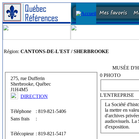
Région:
CANTONS-DE-L'EST / SHERBROOKE
MUSÉE D'H
0 PHOTO
275, rue Dufferin
Sherbrooke, Québec
J1H4M5
L'ENTREPRISE
DIRECTION
La Société d'hist
la mettre en valeur dans ses activit
Téléphone
: 819-821-5406
d'archives privée
Sans frais
:
audiovisuels. La Société produit des expositions thématiques qui sont présentées dans ses deux salles
d'exposition.
Télécopieur
: 819-821-5417