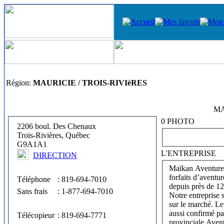
Région:
MAURICIE / TROIS-RIVIèRES
MA
0 PHOTO
2206 boul. Des Chenaux
Trois-Rivières, Québec
G9A1A1
L'ENTREPRISE
DIRECTION
Maïkan Aventure s
forfaits d’aventur
Téléphone
: 819-694-7010
depuis près de 12
Sans frais
: 1-877-694-7010
Notre entreprise s
sur le marché. L
aussi confirmé pa
Télécopieur
: 819-694-7771
provinciale Aven