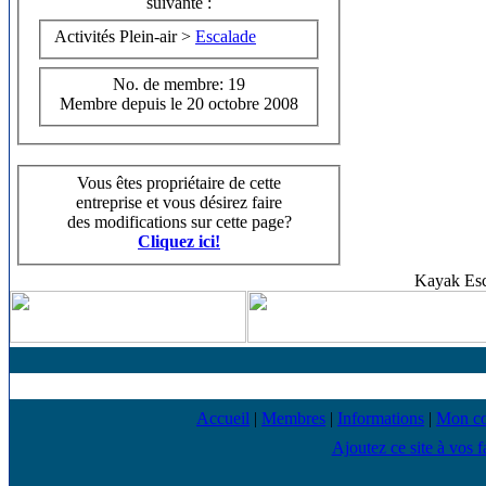
suivante :
Activités Plein-air >
Escalade
No. de membre: 19
Membre depuis le 20 octobre 2008
Vous êtes propriétaire de cette
entreprise et vous désirez faire
des modifications sur cette page?
Cliquez ici!
Kayak Esc
Accueil
|
Membres
|
Informations
|
Mon c
Ajoutez ce site à vos f