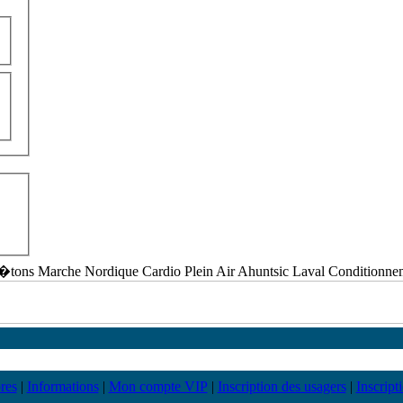
tons Marche Nordique Cardio Plein Air Ahuntsic Laval Conditionnem
res
|
Informations
|
Mon compte VIP
|
Inscription des usagers
|
Inscript