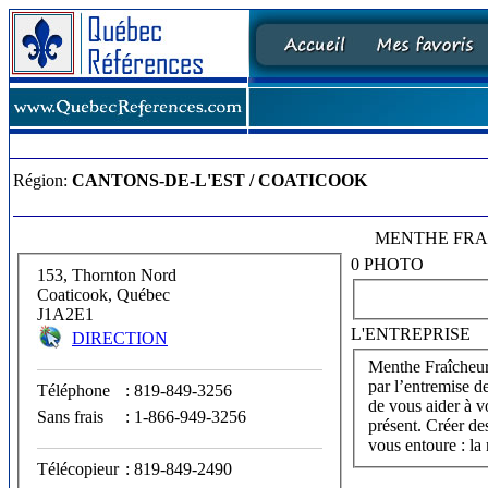
Région:
CANTONS-DE-L'EST / COATICOOK
MENTHE FRA
0 PHOTO
153, Thornton Nord
Coaticook, Québec
J1A2E1
L'ENTREPRISE
DIRECTION
Menthe Fraîcheur
par l’entremise de
Téléphone
: 819-849-3256
de vous aider à 
Sans frais
: 1-866-949-3256
présent. Créer de
vous entoure : la
Télécopieur
: 819-849-2490