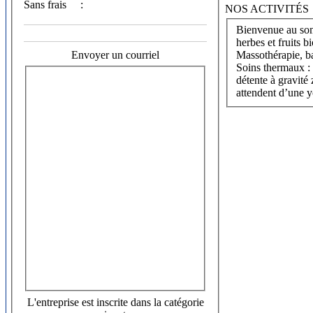
Sans frais
:
NOS ACTIVITÉS
Bienvenue au som
herbes et fruits biologiques Éminence, soins
Envoyer un courriel
Massothérapie, bai
Soins thermaux : 
détente à gravit
attendent d’une yo
L'entreprise est inscrite dans la catégorie