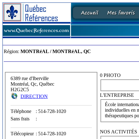
Région:
MONTRéAL / MONTRéAL, QC
0 PHOTO
6389 rue d'Iberville
Montréal, Qc, Québec
H2G2C5
L'ENTREPRISE
DIRECTION
École internationa
individuelles en 
Téléphone
: 514-728-1020
thérapeutiques pou
Sans frais
:
NOS ACTIVITÉS
Télécopieur
: 514-728-1020