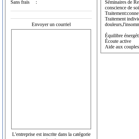
Sans frais
:
Séminaires de Reiki Usui: Les quatre niveaux jusqu'à la maîtrise,la méditation,la 
conscience de soi
Traitement:connex
Traitement individ
Envoyer un courriel
douleurs,l'insomn
Équilibre énergét
Écoute active
L'entreprise est inscrite dans la catégorie