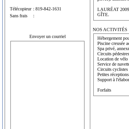
Télécopieur
: 819-842-1631
LAURÉAT 2009 par le Ministère du Tourisme, Canton-de-L'est et National (argent). CATÉG
GÎTE.
Sans frais
:
NOS ACTIVITÉS
Envoyer un courriel
Hébergement pouv
Piscine creusée a
Spa privé, annexé
Circuits pédestres
Location de vélo 
Service de navet
Circuits cyclistes
Petites réceptions
Support à l'élabor
Forfaits