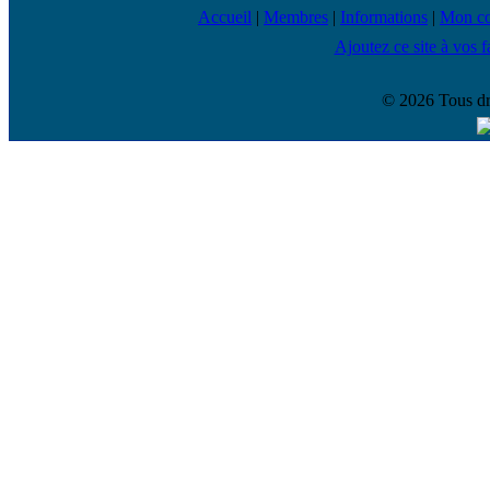
Accueil
|
Membres
|
Informations
|
Mon c
Ajoutez ce site à vos f
© 2026 Tous dr