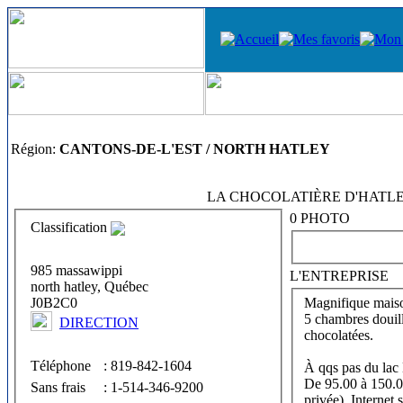
Région:
CANTONS-DE-L'EST / NORTH HATLEY
LA CHOCOLATIÈRE D'HATLEY
0 PHOTO
Classification
985 massawippi
L'ENTREPRISE
north hatley, Québec
J0B2C0
Magnifique maison
5 chambres douille
DIRECTION
chocolatées.
Téléphone
: 819-842-1604
À qqs pas du la
De 95.00 à 150.00
Sans frais
: 1-514-346-9200
privée). Internet 