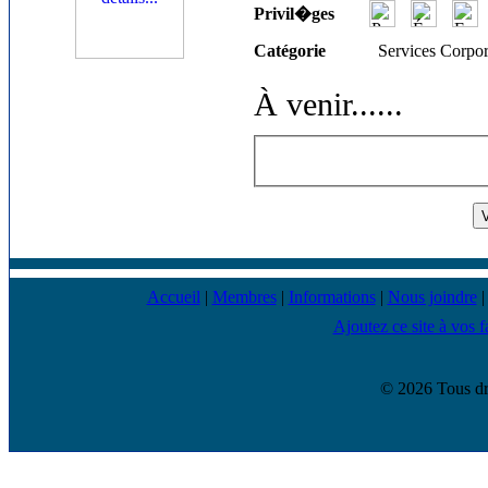
Privil�ges
Catégorie
Services Corpor
À venir...
...
Accueil
|
Membres
|
Informations
|
Nous joindre
Ajoutez ce site à vos f
© 2026 Tous dr