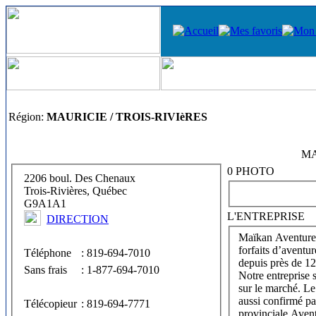
Région:
MAURICIE / TROIS-RIVIèRES
MA
0 PHOTO
2206 boul. Des Chenaux
Trois-Rivières, Québec
G9A1A1
L'ENTREPRISE
DIRECTION
Maïkan Aventure s
forfaits d’aventur
Téléphone
: 819-694-7010
depuis près de 12
Sans frais
: 1-877-694-7010
Notre entreprise s
sur le marché. L
aussi confirmé pa
Télécopieur
: 819-694-7771
provinciale Aven