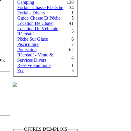
Camping
130
Forfaits Chasse Et Pêche
34
Forfaits Divers
1
Guide Chasse Et Pêche
5
Location De Chalet
41
Location De Véhicule
5
Récréatif
Pêche Sur Glace
6
Pisciculture
2
Pourvoirie
62
Récréatif - Vente &
4
gog.
Services Divers
Réserve Faunique
1
Zec
3
OFFRES D'EMPLOIS