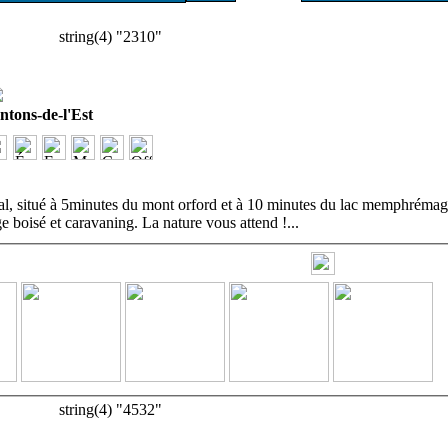
string(4) "2310"
ons-de-l'Est
l, situé à 5minutes du mont orford et à 10 minutes du lac memphréma
 boisé et caravaning. La nature vous attend !
...
string(4) "4532"