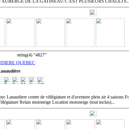
L’AUBERGE DE LA GATINEAU C’EST PLUSIEURS CHALETS
.
string(4) "4827"
UDIERE QUEBEC
anaudière
c Lanaudiere centre de villégiature et d'aventure plein air 4 saisons For
llégiature Relais motoneige Location motoneige (tout inclus)
...