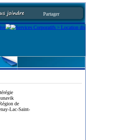
Partager
érégie
unavik
Région de
nay-Lac-Saint-