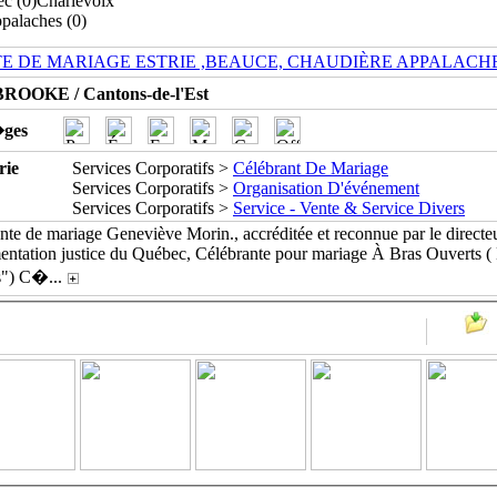
c (0)
Charlevoix
palaches (0)
E DE MARIAGE ESTRIE ,BEAUCE, CHAUDIÈRE APPALACH
OOKE / Cantons-de-l'Est
�ges
rie
Services Corporatifs >
Célébrant De Mariage
Services Corporatifs >
Organisation D'événement
Services Corporatifs >
Service - Vente & Service Divers
nte de mariage Geneviève Morin., accréditée et reconnue par le directeur
mentation justice du Québec, Célébrante pour mariage À Bras Ouverts ( 
s") C�
...