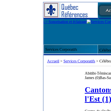
Services Corporatifs
Célébr
Accueil
>
Services Corporatifs
> Célébra
Abitibi-Témisca
James (0)
Bas-Sai
Canton
l'Est (1