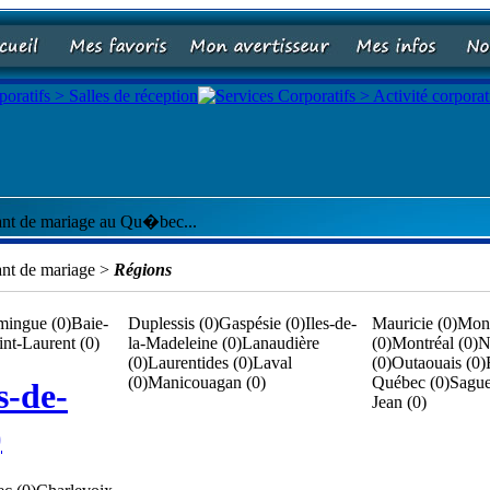
ant de mariage au Qu�bec...
nt de mariage >
Régions
mingue (0)
Baie-
Duplessis (0)
Gaspésie (0)
Iles-de-
Mauricie (0)
Mont
nt-Laurent (0)
la-Madeleine (0)
Lanaudière
(0)
Montréal (0)
N
(0)
Laurentides (0)
Laval
(0)
Outaouais (0)
(0)
Manicouagan (0)
Québec (0)
Sague
s-de-
Jean (0)
)