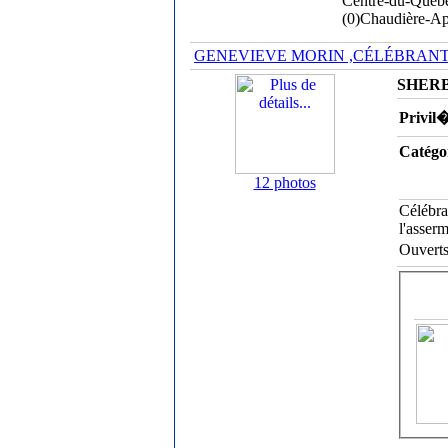
Centre-du-Québe
(0)
Chaudière-Ap
GENEVIEVE MORIN ,CÉLÉBRANT
SHERBR
Privil
Catégo
12 photos
Célébra
l'asser
Ouvert