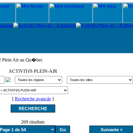
té Plein Air au Qu�bec
ACTIVITéS PLEIN-AIR
[
Recherche avancáe
]
269 rásultats