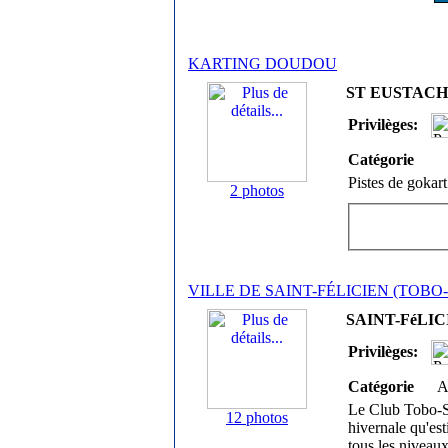
KARTING DOUDOU
ST EUSTACHE
Privilèges:
Catégorie
Pistes de gokart
2 photos
VILLE DE SAINT-FÉLICIEN (TOBO-
SAINT-FéLICI
Privilèges:
Catégorie
A
Le Club Tobo-Ski
12 photos
hivernale qu'es
tous les niveaux