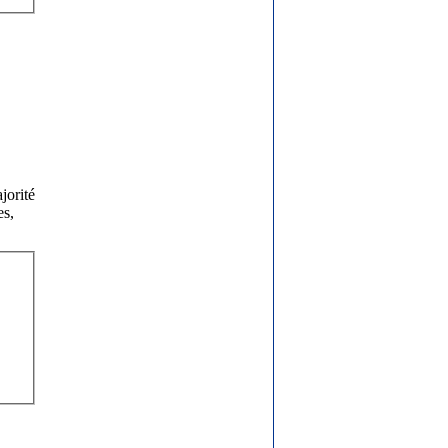
jorité
es,