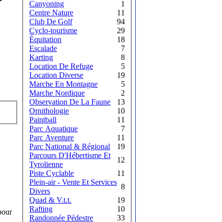
Canyoning
1
Centre Nature
11
Club De Golf
94
Cyclo-tourisme
29
Équitation
18
Escalade
7
Karting
8
Location De Refuge
5
Location Diverse
19
Marche En Montagne
5
Marche Nordique
2
Observation De La Faune
13
Ornithologie
10
Paintball
11
Parc Aquatique
7
Parc Aventure
11
Parc National & Régional
19
Parcours D'Hébertisme Et
12
Tyrolienne
Piste Cyclable
11
Plein-air - Vente Et Services
8
Divers
Quad & V.t.t.
19
Rafting
10
pour
Randonnée Pédestre
33