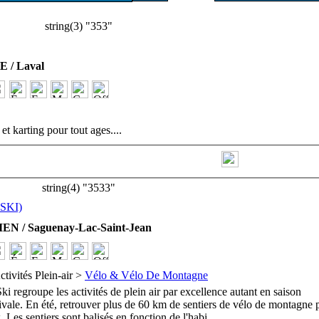
string(3) "353"
 / Laval
 et karting pour tout ages.
...
string(4) "3533"
SKI)
EN / Saguenay-Lac-Saint-Jean
ctivités Plein-air >
Vélo & Vélo De Montagne
 regroupe les activités de plein air par excellence autant en saison
tivale. En été, retrouver plus de 60 km de sentiers de vélo de montagne 
. Les sentiers sont balisés en fonction de l'habi
...