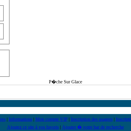
P�che Sur Glace
res
|
Informations
|
Mon compte VIP
|
Inscription des usagers
|
Inscript
Ajoutez ce site à vos favoris
|
Ajouter � votre bar de recherche