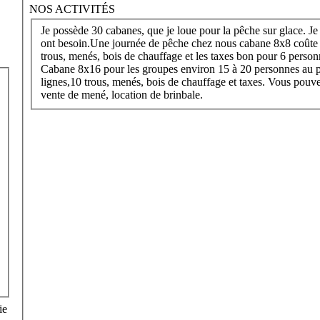
NOS ACTIVITÉS
Je possède 30 cabanes, que je loue pour la pêche sur glace. Je 
ont besoin.Une journée de pêche chez nous cabane 8x8 coûte 80,00 $ tout compris 10 lignes, 1
trous, menés, bois de chauffage et les taxes bon pour 6 perso
Cabane 8x16 pour les groupes environ 15 à 20 personnes au p
lignes,10 trous, menés, bois de chauffage et taxes. Vous pouv
vente de mené, location de brinbale.
ie