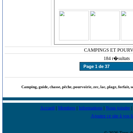
CAMPINGS ET POURV
184 r�sultats
Camping, guide, chasse, pêche, pourvoirie, zec, lac, plage, forfait, s
Accueil
|
Membres
|
Informations
|
Nous joindre
Ajoutez ce site à vos f
© 2026 Tous dr