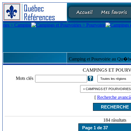
Camping et Pourvoirie au Qu�b
CAMPINGS ET POURV
Mots clés
[
Recherche avancá
184 rásultats