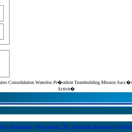
laires Consolidation Waterloo Pr�sident Teambuilding Mission Suc
Activit�
res
|
Informations
|
Mon compte VIP
|
Inscription des usagers
|
Inscript