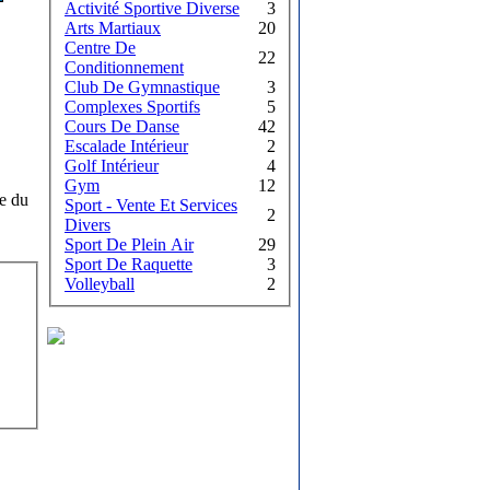
Activité Sportive Diverse
3
Arts Martiaux
20
Centre De
22
Conditionnement
Club De Gymnastique
3
Complexes Sportifs
5
Cours De Danse
42
Escalade Intérieur
2
Golf Intérieur
4
Gym
12
re du
Sport - Vente Et Services
2
Divers
Sport De Plein Air
29
Sport De Raquette
3
Volleyball
2