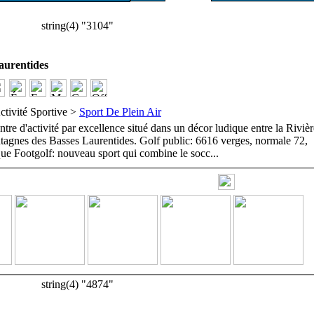
string(4) "3104"
urentides
ctivité Sportive >
Sport De Plein Air
entre d'activité par excellence situé dans un décor ludique entre la Riviè
tagnes des Basses Laurentides. Golf public: 6616 verges, normale 72,
ue Footgolf: nouveau sport qui combine le socc
...
string(4) "4874"