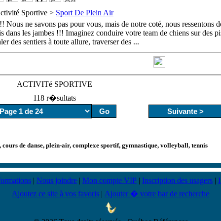
ctivité Sportive >
Sport De Plein Air
 !!! Nous ne savons pas pour vous, mais de notre coté, nous ressentons d
is dans les jambes !!! Imaginez conduire votre team de chiens sur des pi
ler des sentiers à toute allure, traverser des
...
ACTIVITé SPORTIVE
118 r�sultats
 cours de danse, plein-air, complexe sportif, gymnastique, volleyball, tennis
formations
|
Nous joindre
|
Mon compte VIP
|
Inscription des usagers
|
Ajoutez ce site à vos favoris
|
Ajouter � votre bar de recherche