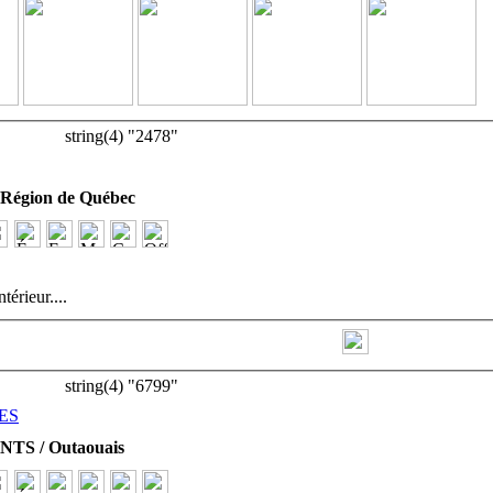
string(4) "2478"
égion de Québec
ntérieur.
...
string(4) "6799"
ES
TS / Outaouais