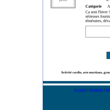
Catégorie
A
Ca sent l'hiver
sérieuses fourm
téméraires, déva
Activité cardio, arts martiaux, gym,
Accueil
|
Membres
|
In