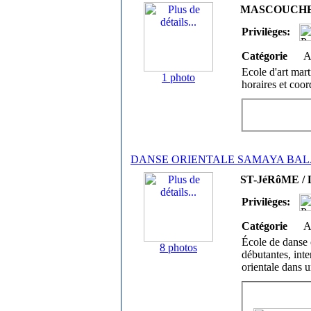
MASCOUCHE /
Privilèges:
Catégorie
A
Ecole d'art mar
1 photo
horaires et coo
DANSE ORIENTALE SAMAYA BAL
ST-JéRôME / L
Privilèges:
Catégorie
A
École de danse 
8 photos
débutantes, int
orientale dans 