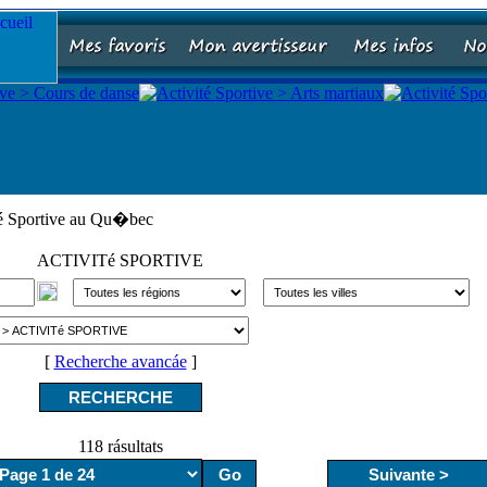
té Sportive au Qu�bec
ACTIVITé SPORTIVE
[
Recherche avancáe
]
118 rásultats