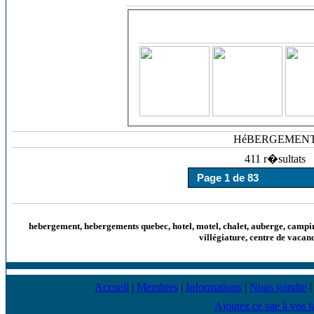
HéBERGEMEN
411 r�sultats
hebergement, hebergements quebec, hotel, motel, chalet, auberge, camping
villégiature, centre de vacan
Accueil
|
Membres
|
Informations
|
Nous joindre
Ajoutez ce site à vos f