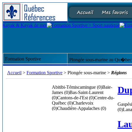
Formation Sportive
Plongée sous-marine au Qu�bec.
Accueil
>
Formation Sportive
> Plongée sous-marine >
Régions
Abitibi-Témiscamingue (0)
Baie-
Dup
James (0)
Bas-Saint-Laurent
(0)
Cantons-de-l'Est (0)
Centre-du-
Québec (0)
Charlevoix
Gaspési
(0)
Chaudière-Appalaches (0)
(0)
Lana
Lau