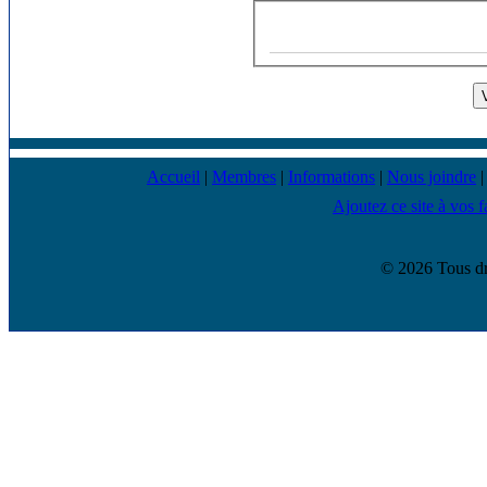
Accueil
|
Membres
|
Informations
|
Nous joindre
Ajoutez ce site à vos f
© 2026 Tous dr