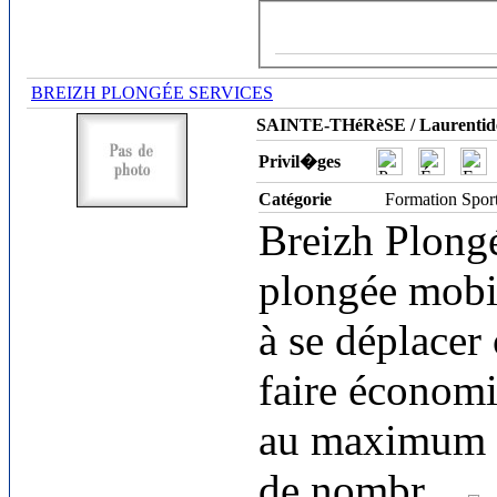
BREIZH PLONGÉE SERVICES
SAINTE-THéRèSE / Laurentid
Privil�ges
Catégorie
Formation Spor
Breizh Plongé
plongée mobil
à se déplacer 
faire économi
au maximum so
de nombr
...