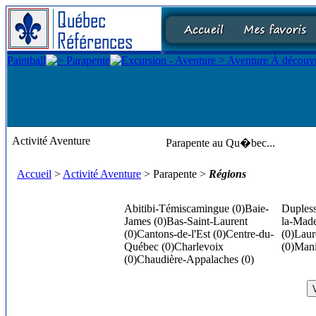
Activité Aventure
Parapente au Qu�bec...
Accueil
>
Activité Aventure
> Parapente >
Régions
Abitibi-Témiscamingue (0)
Baie-
Dupless
James (0)
Bas-Saint-Laurent
la-Made
(0)
Cantons-de-l'Est (0)
Centre-du-
(0)
Laur
Québec (0)
Charlevoix
(0)
Mani
(0)
Chaudière-Appalaches (0)