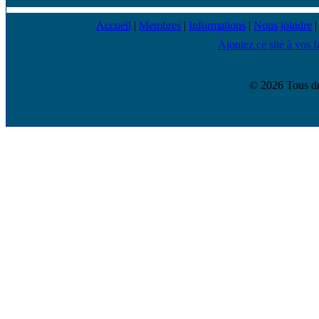
Accueil
|
Membres
|
Informations
|
Nous joindre
Ajoutez ce site à vos f
© 2026 Tous dr